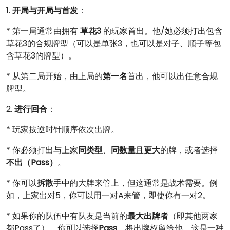
1.
开局与开局与首发
：
* 第一局通常由拥有
草花3
的玩家首出。他/她必须打出包含
草花3的合规牌型（可以是单张3，也可以是对子、顺子等包
含草花3的牌型）。
* 从第二局开始，由上局的
第一名
首出，他可以出任意合规
牌型。
2.
进行回合
：
* 玩家按逆时针顺序依次出牌。
* 你必须打出与上家
同类型
、
同数量
且
更大
的牌，或者选择
不出（Pass）
。
* 你可以
拆散
手中的大牌来管上，但这通常是战术需要。例
如，上家出对5，你可以用一对A来管，即使你有一对2。
* 如果你的队伍中有队友是当前的
最大出牌者
（即其他两家
都Pass了），你可以选择
Pass
，将出牌权留给他，这是一种