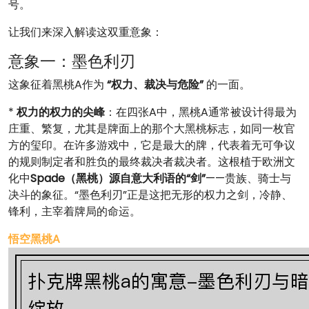
号。
让我们来深入解读这双重意象：
意象一：墨色利刃
这象征着黑桃A作为
“权力、裁决与危险”
的一面。
*
权力的权力的尖峰
：在四张A中，黑桃A通常被设计得最为
庄重、繁复，尤其是牌面上的那个大黑桃标志，如同一枚官
方的玺印。在许多游戏中，它是最大的牌，代表着无可争议
的规则制定者和胜负的最终裁决者裁决者。这根植于欧洲文
化中
Spade（黑桃）源自意大利语的“剑”
——贵族、骑士与
决斗的象征。“墨色利刃”正是这把无形的权力之剑，冷静、
锋利，主宰着牌局的命运。
悟空黑桃A