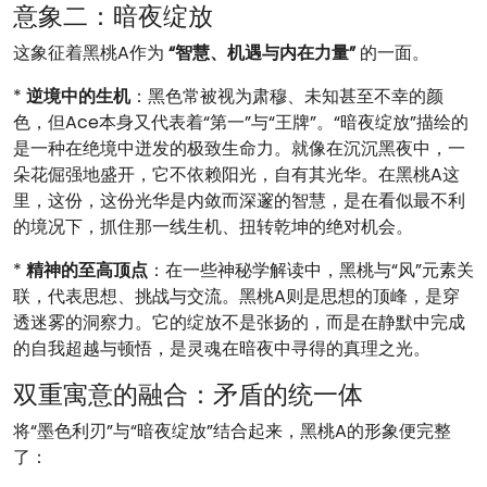
意象二：暗夜绽放
这象征着黑桃A作为
“智慧、机遇与内在力量”
的一面。
*
逆境中的生机
：黑色常被视为肃穆、未知甚至不幸的颜
色，但Ace本身又代表着“第一”与“王牌”。“暗夜绽放”描绘的
是一种在绝境中迸发的极致生命力。就像在沉沉黑夜中，一
朵花倔强地盛开，它不依赖阳光，自有其光华。在黑桃A这
里，这份，这份光华是内敛而深邃的智慧，是在看似最不利
的境况下，抓住那一线生机、扭转乾坤的绝对机会。
*
精神的至高顶点
：在一些神秘学解读中，黑桃与“风”元素关
联，代表思想、挑战与交流。黑桃A则是思想的顶峰，是穿
透迷雾的洞察力。它的绽放不是张扬的，而是在静默中完成
的自我超越与顿悟，是灵魂在暗夜中寻得的真理之光。
双重寓意的融合：矛盾的统一体
将“墨色利刃”与“暗夜绽放”结合起来，黑桃A的形象便完整
了：