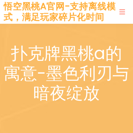
悟空黑桃A官网-支持离线模
式，满足玩家碎片化时间
扑克牌黑桃a的
寓意-墨色利刃与
暗夜绽放