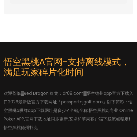
悟空黑桃A官网-支持离线模式，
满足玩家碎片化时间
欢迎莅临▓Red Dragon 红龙：dr09.com▓悟空德州app官方下载入
口2026最新版官方下载网址「passportnjgolf.com」以下简称：悟
空黑桃a棋牌app下载网址是多少✔全站,全称:悟空黑桃a,专业 Online
Poker APP,官网下载地址同步更新,安卓和苹果客户端下载流畅稳定!
悟空黑桃德州扑克