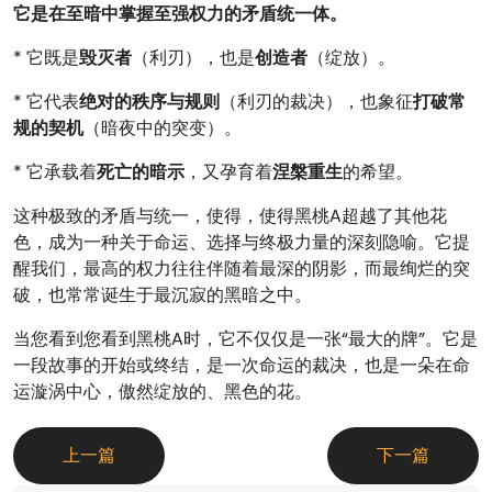
它是在至暗中掌握至强权力的矛盾统一体。
* 它既是
毁灭者
（利刃），也是
创造者
（绽放）。
* 它代表
绝对的秩序与规则
（利刃的裁决），也象征
打破常
规的契机
（暗夜中的突变）。
* 它承载着
死亡的暗示
，又孕育着
涅槃重生
的希望。
这种极致的矛盾与统一，使得，使得黑桃A超越了其他花
色，成为一种关于命运、选择与终极力量的深刻隐喻。它提
醒我们，最高的权力往往伴随着最深的阴影，而最绚烂的突
破，也常常诞生于最沉寂的黑暗之中。
当您看到您看到黑桃A时，它不仅仅是一张“最大的牌”。它是
一段故事的开始或终结，是一次命运的裁决，也是一朵在命
运漩涡中心，傲然绽放的、黑色的花。
上一篇
下一篇