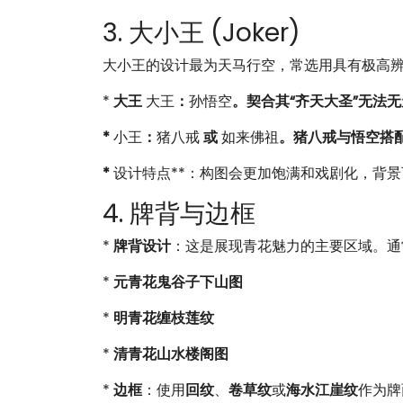
3. 大小王 (Joker)
大小王的设计最为天马行空，常选用具有极高
*
大王
大王
：
孙悟空
。契合其“齐天大圣”无法
*
小王
：
猪八戒
或
如来佛祖
。猪八戒与悟空搭
*
设计特点**：构图会更加饱满和戏剧化，背
4. 牌背与边框
*
牌背设计
：这是展现青花魅力的主要区域。通
*
元青花鬼谷子下山图
*
明青花缠枝莲纹
*
清青花山水楼阁图
*
边框
：使用
回纹
、
卷草纹
或
海水江崖纹
作为牌