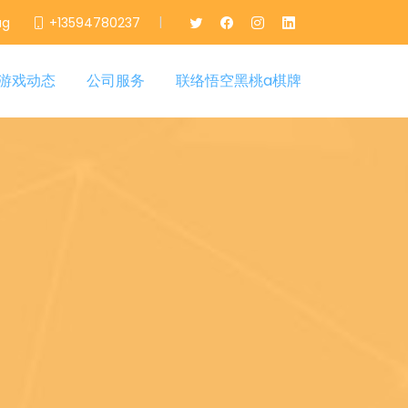
|
ag
+13594780237
游戏动态
公司服务
联络悟空黑桃a棋牌