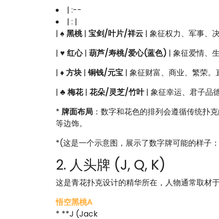
| :--
| : |
|
♠️ 黑桃
|
宝剑/叶片/祥云
| 象征权力、军事、
|
♥️ 红心
|
葫芦/寿桃/爱心(蓝色)
| 象征爱情、
|
♦️ 方块
|
铜钱/元宝
| 象征财富、商业、繁荣。
|
♣️ 梅花
|
花朵/灵芝/竹叶
| 象征幸运、君子品
*
牌面布局
：数字和花色的排列会遵循传统扑克
等边饰。
*(这是一个示意图，展示了数字牌可能的样子
2. 人头牌 (J, Q, K)
这是青花扑克设计的精华所在，人物通常取材
悟空黑桃A
* **J (Jack