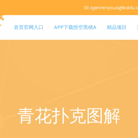
zgenrenyouxi@baidu.
线
时
首页官网入口
APP下载悟空黑桃A
精品项目
青花扑克图解