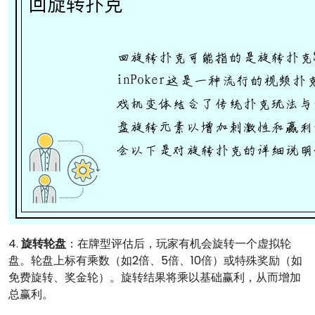
4.
旋转轮盘
：在牌型评估后，玩家有机会旋转一个虚拟轮
盘。轮盘上标有乘数（如2倍、5倍、10倍）或特殊奖励（如
免费旋转、奖金轮）。旋转结果将乘以基础赢利，从而增加
总赢利。