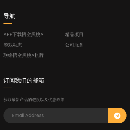
导航
APP下载悟空黑桃A
精品项目
游戏动态
公司服务
联络悟空黑桃a棋牌
订阅我们的邮箱
获取最新产品的进度以及优惠政策