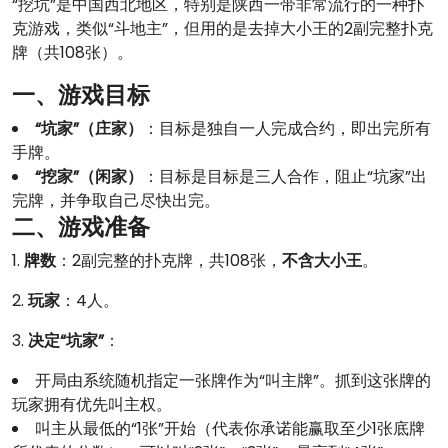
“挖坑”是中国西北地区，特别是陕西一带非常流行的一种扑
克游戏，类似“斗地主”，但用的是去掉大小王的2副完整扑克
牌（共108张）。
一、游戏目标
“坑家”（庄家）
：目标是独自一人完成合约，即出完所有
手牌。
“挖家”（闲家）
：目标是目标是三人合作，阻止“坑家”出
完牌，并争取自己尽快出完。
二、游戏准备
1.
牌数
：2副完整的扑克牌，共108张，
不含大小王
。
2.
玩家
：4人。
3.
决定“坑家”
：
开局由系统随机指定一张牌作为“叫主牌”。抓到这张牌的
玩家拥有优先叫主权。
叫主从最低的“1张”开始（代表你承诺能赢取至少1张底牌