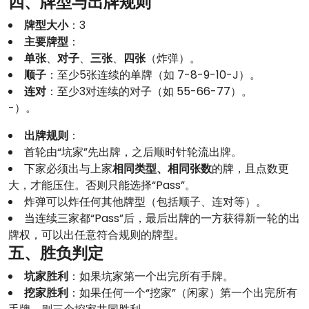
四、牌型与出牌规则
牌型大小
：3
主要牌型
：
单张
、
对子
、
三张
、
四张
（炸弹）。
顺子
：至少5张连续的单牌（如 7-8-9-10-J）。
连对
：至少3对连续的对子（如 55-66-77）。
-）。
出牌规则
：
首轮由“坑家”先出牌，之后顺时针轮流出牌。
下家必须出与上家
相同类型、相同张数
的牌，且点数更
大，才能压住。否则只能选择“Pass”。
炸弹可以炸任何其他牌型（包括顺子、连对等）。
当连续三家都“Pass”后，最后出牌的一方获得新一轮的出
牌权，可以出任意符合规则的牌型。
五、胜负判定
坑家胜利
：如果坑家第一个出完所有手牌。
挖家胜利
：如果任何一个“挖家”（闲家）第一个出完所有