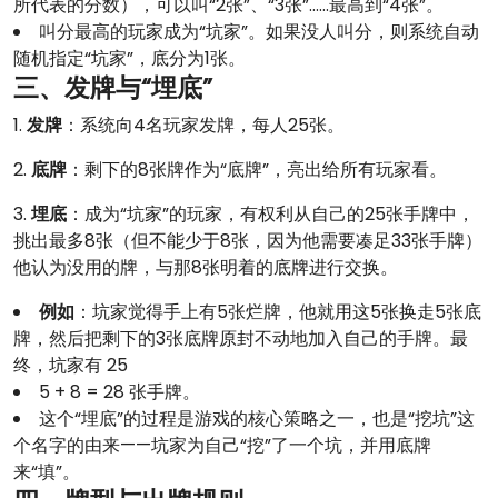
所代表的分数），可以叫“2张”、“3张”……最高到“4张”。
叫分最高的玩家成为“坑家”。如果没人叫分，则系统自动
随机指定“坑家”，底分为1张。
三、发牌与“埋底”
1.
发牌
：系统向4名玩家发牌，每人25张。
2.
底牌
：剩下的8张牌作为“底牌”，亮出给所有玩家看。
3.
埋底
：成为“坑家”的玩家，有权利从自己的25张手牌中，
挑出最多8张（但不能少于8张，因为他需要凑足33张手牌）
他认为没用的牌，与那8张明着的底牌进行交换。
例如
：坑家觉得手上有5张烂牌，他就用这5张换走5张底
牌，然后把剩下的3张底牌原封不动地加入自己的手牌。最
终，坑家有 25
5 + 8 = 28 张手牌。
这个“埋底”的过程是游戏的核心策略之一，也是“挖坑”这
个名字的由来——坑家为自己“挖”了一个坑，并用底牌
来“填”。