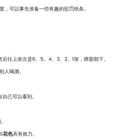
度，可以事先准备一些有趣的惩罚纸条。
然后往上依次是6、5、4、3、2、1张，牌面朝下。
定别人喝酒。
有自己可以看到。
翻。
）和
花色
具有效力。