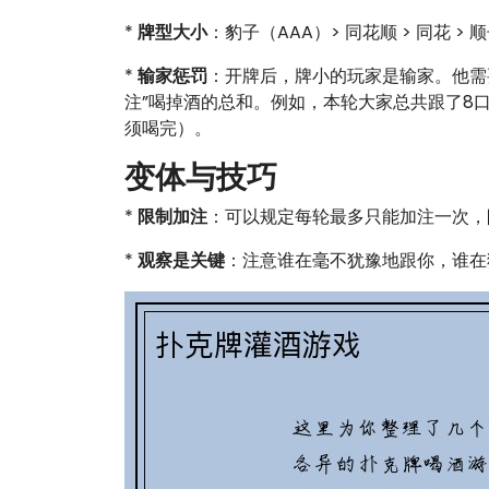
*
牌型大小
：豹子（AAA）> 同花顺 > 同花 > 顺
*
输家惩罚
：开牌后，牌小的玩家是输家。他
注”喝掉酒的总和。例如，本轮大家总共跟了8
须喝完）。
变体与技巧
*
限制加注
：可以规定每轮最多只能加注一次，
*
观察是关键
：注意谁在毫不犹豫地跟你，谁在