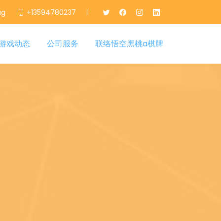
|
ag
+13594780237
游戏动态
公司服务
联络悟空黑桃a棋牌